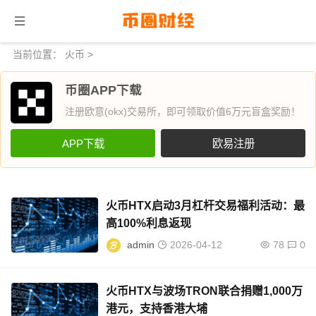
当前位置：
火币
>
币圈APP下载
注册欧意(okx)交易所，即可领取价值6万元盲盒奖励！
APP下载
欧易注册
火币HTX启动3月杠杆交易福利活动：最
高100%利息返现
admin
2026-04-12
78
0
火币HTX与波场TRON联合捐赠1,000万
港元，支持香港大埔