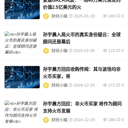
复盘GALA风波：一场40万美元诱发的
价值2.5亿美元的火
财经小编
2025-01-10
249
0
孙宇晨入局火币的真实身份疑云：全球
顾问还是幕后
财经小编
2025-01-06
123
0
孙宇晨方回应收购传闻：其与波场均非
火币买家，将
财经小编
2024-12-29
272
0
孙宇晨方回应：非火币买家 将作为顾问
支持火币发展
财经小编
2024-12-29
186
0