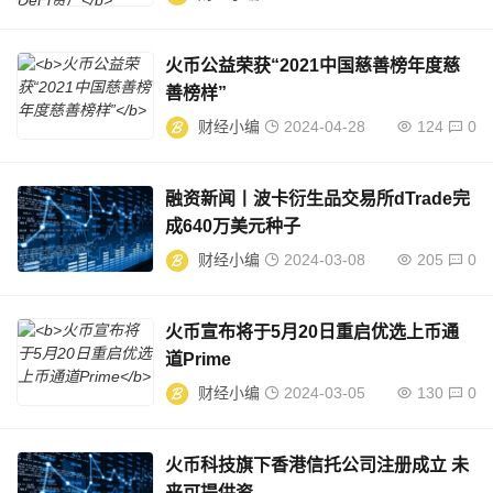
火币公益荣获“2021中国慈善榜年度慈
善榜样”
财经小编
2024-04-28
124
0
融资新闻丨波卡衍生品交易所dTrade完
成640万美元种子
财经小编
2024-03-08
205
0
火币宣布将于5月20日重启优选上币通
道Prime
财经小编
2024-03-05
130
0
火币科技旗下香港信托公司注册成立 未
来可提供资