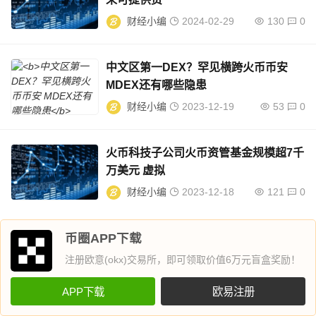
财经小编
2024-02-29
130
0
中文区第一DEX？罕见横跨火币币安
MDEX还有哪些隐患
财经小编
2023-12-19
53
0
火币科技子公司火币资管基金规模超7千
万美元 虚拟
财经小编
2023-12-18
121
0
币圈APP下载
注册欧意(okx)交易所，即可领取价值6万元盲盒奖励！
APP下载
欧易注册