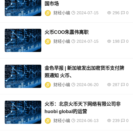
国市场
财经小编
2024-07-15
296
0
火币COO朱嘉伟离职
财经小编
2024-07-15
198
0
金色早报 | 新加坡发出加密货币支付牌
照通知 火币、
财经小编
2024-06-20
287
0
火币：北京火币天下网络有限公司非
huobi global的运营
财经小编
2024-06-13
239
0