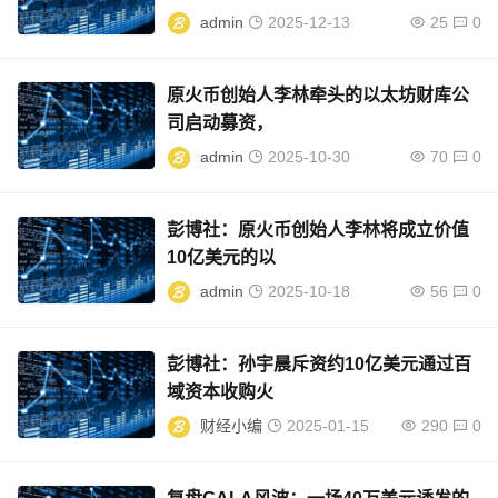
admin
2025-12-13
25
0
原火币创始人李林牵头的以太坊财库公
司启动募资，
admin
2025-10-30
70
0
彭博社：原火币创始人李林将成立价值
10亿美元的以
admin
2025-10-18
56
0
彭博社：孙宇晨斥资约10亿美元通过百
域资本收购火
财经小编
2025-01-15
290
0