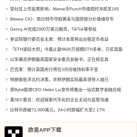
受社区上市投票影响，Meme币Punch市值短时冲高至165
Bitwise CIO：若比特币夺取黄金与国债部分价值储存市
Gency AI完成2000万美元融资，TikTok等参投
参议院银行委员会主席：预计本周将出台稳定币收益
「ETH波段大师」今晨止盈9600万规模ETH多单，已实现盈
以军袭击伊朗最高国家安全委员会秘书，正在核实其
巴克莱：预计英国央行将在3月份维持利率不变
特朗普批评北约决策，并称伊朗实际最高领导人或已
原Bybit联席CEO Helen Liu宣布将推出一站式数字金融合规
美SEC委员：欢迎探索代币化的企业主动与监管沟通
比特币跌破72,000美元，24小时跌幅扩大至2.17%
欧易APP下载