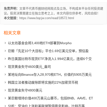
免责声明：
文章不代表币圈财经网观点及立场，不构成本平台任何投资建
议。投资决策需建立在独立思考之上，本文内容仅供参考，风险自担！
本文链接：
https://www.bqcjw.com/read/18572.html
相关文章
以太坊基金会将3,400枚ETH部署到Morpho
巨鲸「先定10个大目标」平仓1.69亿美元空单，预估盈
昨日美国比特币现货ETF净流入1.994亿美元，连续6个交
现货黄金失守4600美元_盎司
某地址向Binance存入28,970枚ETH，价值约5905万美元
韩国立法者推动废除即将实施的22%加密货币税
现货黄金失守4800美元
某巨鲸增持价值400万美元山寨币，包括BNB、AAVE、ET
分析：受油价上涨和美联储暂停降息影响，比特币等