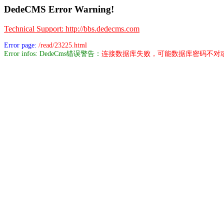
DedeCMS Error Warning!
Technical Support: http://bbs.dedecms.com
Error page:
/read/23225.html
Error infos: DedeCms错误警告：
连接数据库失败，可能数据库密码不对