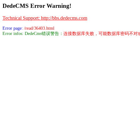
DedeCMS Error Warning!
Technical Support: http://bbs.dedecms.com
Error page:
/read/36403.html
Error infos: DedeCms错误警告：
连接数据库失败，可能数据库密码不对