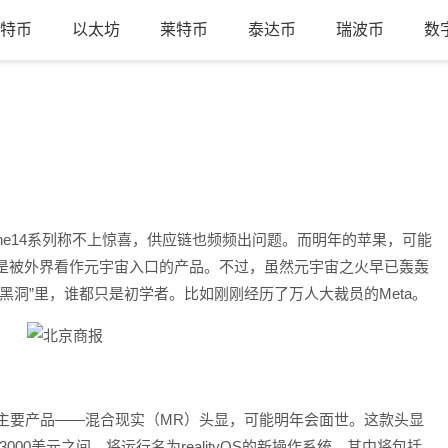
特币
以太坊
莱特币
泰达币
瑞波币
数
hone14系列称不上惊喜，供应链也频频出问题。而明年的苹果，可能
是被外界看作元宇宙入口的产品。不过，虽然元宇宙之火早已轰轰
黑洞”里，谁都只是初学者。比如刚刚经历了万人大裁员的Meta。
款主要产品——混合现实（MR）头显，可能明年会面世。这款头显
00美元到3000美元之间，将运行名为realityOS的新操作系统，其中将包括