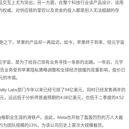
品交互上尤为突出；另一方面，在整个科技行业谈产品设计、谈用
的权威、对供应链的掌控以及资金的投入都是别人无法超越的存
抢跑之下，苹果的产品却一再延迟。如今，苹果终于到来，但元宇宙
l in元宇宙，是为了给自己现有业务寻找一条新的出路。一年后，元宇
核心广告业务受到苹果隐私策略调整和全球经济放缓的双重影响，股价已
美元的市值。
ity Labs部门今年以来已经亏损了94亿美元，同时已经发售两年的
亿美元，远远低于分析师普遍预期的4.06亿美元，也低于二季度的4.52
伯格职业生涯的滑铁卢。由此，Meta也开始了轰轰烈烈的万人大裁
人，约为团队规模的13%，为该公司历史上首次大规模裁员。