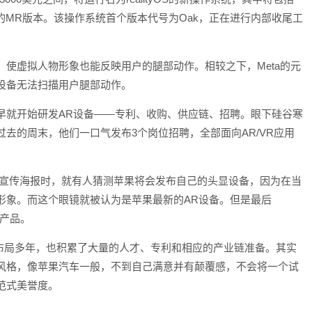
核心应用的MR版本。该操作系统首个版本代号为Oak，正在进行内部收尾工
使虚拟人物形象也能反映用户的腿部动作。相较之下，Meta的元
设备无法扫描用户腿部动作。
早就开始研发AR设备——专利、收购、供应链、招聘。眼下硅谷寒
去的周末，他们一口气发布3个岗位招聘，全部面向AR/VR应用
会发出宣传海报时，就有人猜测苹果将会发布自己的头显设备，因为在当
形象。而这个眼镜就被认为是苹果最新的AR设备。但是最后
的产品。
上布局多年，也积累了大量的人才、专利和相应的产业链准备。其实
风格，像苹果汽车一般，不到自己满意并有颠覆感，不会将一个试
范式美誉度。