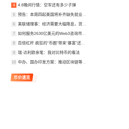
4.8晚间行情：空军还有多少子弹
预告：本周四起美国将补齐缺失就业数据，并公布新
美联储理事：经济需要大幅降息，货币政策正在拖累
如何服务2630亿美元的Web3咨询市场？
百倍杠杆 疯狂的“币圈”带来“暴富”还是“爆仓”
瑞·达利欧亲笔：我对比特币的看法
中办、国办印发方案：推动区块链等新技术基础设施
币价速览