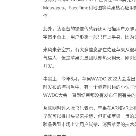
Messages、FaceTime和地图等苹果
作。
此外，该设备的摄像传感器还可扫描用户双腿，
宇宙平台上，用户形象一般只有上半身，因为
来风未必空穴。有太多信息都在佐证苹果从很
气逼人，但是苹果头显团队却热火朝天。刚刚过
开发。
事实上，今年6月，苹果WWDC 2022大
时发布的海报当中，有一个戴着眼镜的小伙子
WWDC大会一直到结束都没有发布任何有关
互联网时评人张书乐表示，苹果在AR和VR
早就可以推出头显来抢跑，但正如苹果一贯的
验品丢到市场上让用户试错、消费苹果的技术