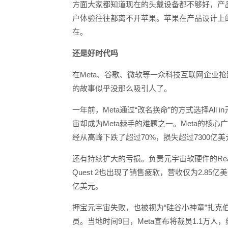
方面大家都知道现在的头戴设备都不够好，产
户体验往往都离不开苹果。苹果在产品设计上
在。
还是好时代吗
在Meta、谷歌、微软等一众科技互联网企业
的故事似乎没那么吸引人了。
一年前，Meta通过“改名换命”的方式选择Al
宙却成为Meta棘手的难题之一。Meta的
经从高峰下跌了超过70%，损失超过7300亿
还有持续扩大的亏损。负责元宇宙软硬件的Real
Quest 2也出现了销售疲软，营收仅为2.85
亿美元。
押宝元宇宙失败，也被视为“硅谷小神童”扎克
员。当地时间9日，Meta宣布将裁员1.1万