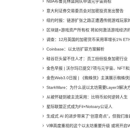
NBA布鲁克林篮网队申请元宇宙商标
意大利证券交易委员会对加密投资发出警告
纽约时报：链游扩张之路正遭遇传统游戏玩家
区块链+游戏资产所有权 将如何激活游戏经济
调查：12月英国的加密货币采用率增长1% ET
Coinbase：以太坊扩容方案解析
硅谷巨头留不住人才：员工纷纷投身加密行业
金色早报 | 沃尔玛已提交7项与元宇宙、NFT
金色Web3.0日报 | 《蜘蛛侠》主演展示蜘蛛侠
StarkWare：为什么说以太坊需要Layer3解决
从被怀疑到被主流采用：比特币如何逆转人生
星际联盟正式成为Fil+Notoary公证人
生成式 AI 的进步带来了“创意奇点”，但我们准
V神高度重视的这个以太坊重要升级 或将开启W