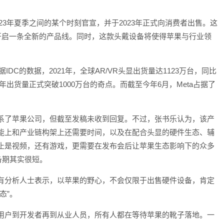
023年夏季之间的某个时刻官宣，并于2023年正式向消费者出售。这
苹果首次开启一条全新的产品线。同时，这款头戴设备将使得苹果与行业领
DC的数据，2021年，全球AR/VR头显出货量达1123万台，同比
，年出货量正式突破1000万台的奇点。而截至今年6月，Meta占据了
系了苹果公司，但截至发稿未收到回复。不过，张书乐认为，该产
能上和产业链构架上还需要时间，以及在配合头显的硬件生态、辅
止是视频，还有游戏，更需要在发布会后让苹果生态影响下的众多
备期其实很短。
有分析人士表示，以苹果的野心，不会仅限于出售硬件设备，肯定
态”。
用户到开发者再到从业人员，所有人都在等待苹果的靴子落地。一