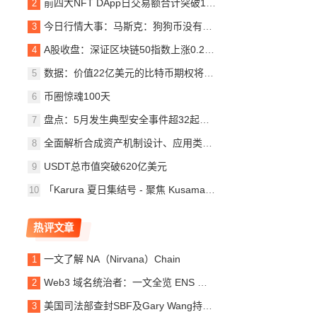
前四大NFT DApp日交易额合计突破1000万美元
今日行情大事：马斯克：狗狗币没有正式组织
A股收盘：深证区块链50指数上涨0.22%
数据：价值22亿美元的比特币期权将于本周五到期
币圈惊魂100天
盘点：5月发生典型安全事件超32起，BSC链上项目超
全面解析合成资产机制设计、应用类别与发展趋势
USDT总市值突破620亿美元
「Karura 夏日集结号 - 聚焦 Kusama 首次平行链竞拍」线
热评文章
一文了解 NA（Nirvana）Chain
Web3 域名统治者：一文全览 ENS 现状与前景
美国司法部查封SBF及Gary Wang持有的超5500万股Robinhoo