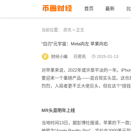
首页
最新
比
当前位置：
资讯
> 正文
“白刃”元宇宙：Meta向左 苹果向右
财经小编
资讯
2025-01-13
对苹果来说，2022年或许是平淡的一年。iP
要迎来一个重磅产品——混合现实头显。这也
烈烈，入局者更不乏大佬巨头，但在这个“烧钱
MR头显明年上线
当地时间13日，据彭博社报道，苹果的下一
被称为“Apple Reality Pro”，定价在20