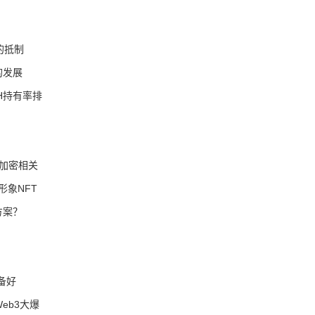
的抵制
的发展
H持有率排
和加密相关
形象NFT
方案？
备好
eb3大爆