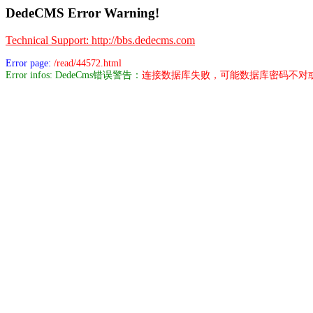
DedeCMS Error Warning!
Technical Support: http://bbs.dedecms.com
Error page:
/read/44572.html
Error infos: DedeCms错误警告：
连接数据库失败，可能数据库密码不对