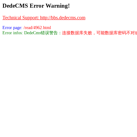
DedeCMS Error Warning!
Technical Support: http://bbs.dedecms.com
Error page:
/read/4962.html
Error infos: DedeCms错误警告：
连接数据库失败，可能数据库密码不对