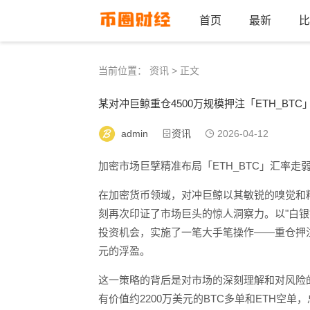
首页
最新
比
当前位置：
资讯
> 正文
某对冲巨鲸重仓4500万规模押注「ETH_BT
admin
资讯
2026-04-12
加密市场巨擘精准布局「ETH_BTC」汇率走
在加密货币领域，对冲巨鲸以其敏锐的嗅觉和
刻再次印证了市场巨头的惊人洞察力。以"白银铁
投资机会，实施了一笔大手笔操作——重仓押注4
元的浮盈。
这一策略的背后是对市场的深刻理解和对风险的
有价值约2200万美元的BTC多单和ETH空