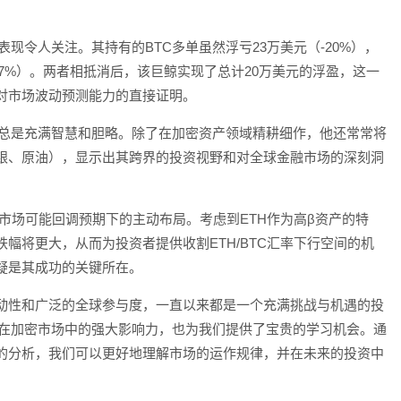
表现令人关注。其持有的BTC多单虽然浮亏23万美元（-20%），
37%）。两者相抵消后，该巨鲸实现了总计20万美元的浮盈，这一
对市场波动预测能力的直接证明。
布局总是充满智慧和胆略。除了在加密资产领域精耕细作，他还常常将
银、原油），显示出其跨界的投资视野和对全球金融市场的深刻洞
在市场可能回调预期下的主动布局。考虑到ETH作为高β资产的特
跌幅将更大，从而为投资者提供收割ETH/BTC汇率下行空间的机
疑是其成功的关键所在。
动性和广泛的全球参与度，一直以来都是一个充满挑战与机遇的投
巨鲸在加密市场中的强大影响力，也为我们提供了宝贵的学习机会。通
的分析，我们可以更好地理解市场的运作规律，并在未来的投资中