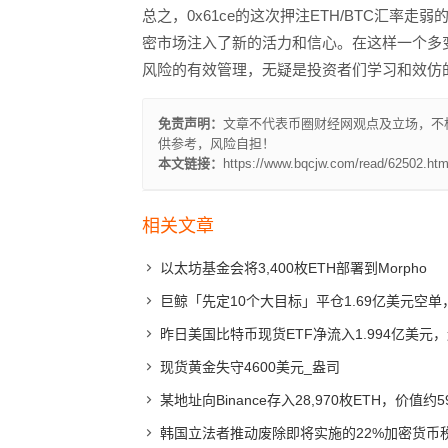
总之，0x61ce的这次押注ETH/BTC汇
密市场注入了新的活力和信心。在这样一个多
风险的有效管理，无疑是投资者们学习和效仿
免责声明：
文章不代表币圈财经网观点及立场，不
供参考，风险自担！
本文链接：
https://www.bqcjw.com/read/62502.htm
相关文章
以太坊基金会将3,400枚ETH部署到Morpho
巨鲸「先定10个大目标」平仓1.69亿美元空单
昨日美国比特币现货ETF净流入1.994亿美元
现货黄金失守4600美元_盎司
某地址向Binance存入28,970枚ETH，价值约
韩国立法者推动废除即将实施的22%加密货币