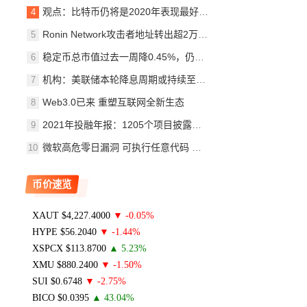
观点：比特币仍将是2020年表现最好的资产类别
Ronin Network攻击者地址转出超2万枚ETH至新地址
稳定币总市值过去一周降0.45%，仍维持在3000亿美元上
机构：美联储本轮降息周期或持续至2027年
Web3.0已来 重塑互联网全新生态
2021年投融年报：1205个项目披露投融资共305亿美元 链
微软高危零日漏洞 可执行任意代码 捂好你的加密钱
币价速览