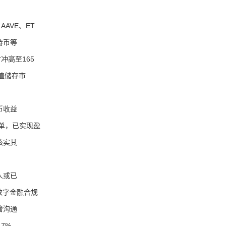
AVE、ET
特币等
冲高至165
价值储存市
币收益
多单，已实现盈
核实其
人或已
站式数字金融合规
管沟通
7%