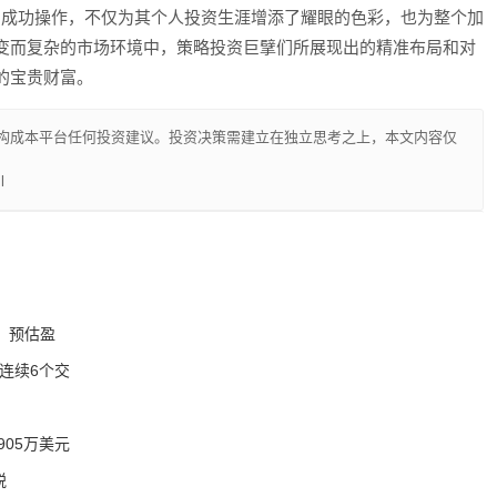
率走弱的成功操作，不仅为其个人投资生涯增添了耀眼的色彩，也为整个加
变而复杂的市场环境中，策略投资巨擘们所展现出的精准布局和对
的宝贵财富。
构成本平台任何投资建议。投资决策需建立在独立思考之上，本文内容仅
l
，预估盈
，连续6个交
5905万美元
税