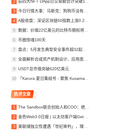
前四大NFT DApp日交易额合计突破1000万美元
今日行情大事：马斯克：狗狗币没有正式组织
A股收盘：深证区块链50指数上涨0.22%
数据：价值22亿美元的比特币期权将于本周五到期
币圈惊魂100天
盘点：5月发生典型安全事件超32起，BSC链上项目超
全面解析合成资产机制设计、应用类别与发展趋势
USDT总市值突破620亿美元
「Karura 夏日集结号 - 聚焦 Kusama 首次平行链竞拍」线
热评文章
The Sandbox联合创始人和COO：绝不可能被Meta收购
金色Web3.0日报 | 以太坊客户端Geth发布v1.11.5版本
美联储独立性遭遇「世纪审判」，理事库克将于本周