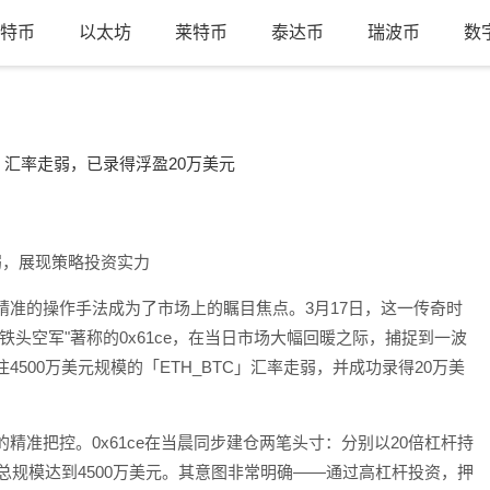
特币
以太坊
莱特币
泰达币
瑞波币
数
C」汇率走弱，已录得浮盈20万美元
弱，展现策略投资实力
精准的操作手法成为了市场上的瞩目焦点。3月17日，这一传奇时
头空军"著称的0x61ce，在当日市场大幅回暖之际，捕捉到一波
500万美元规模的「ETH_BTC」汇率走弱，并成功录得20万美
精准把控。0x61ce在当晨同步建仓两笔头寸：分别以20倍杠杆持
单，总规模达到4500万美元。其意图非常明确——通过高杠杆投资，押