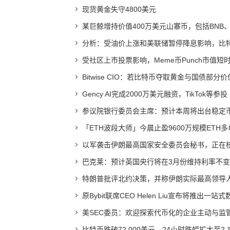
现货黄金失守4800美元
某巨鲸增持价值400万美元山寨币，包括BNB、A
分析：受油价上涨和美联储暂停降息影响，比
受社区上市投票影响，Meme币Punch市值短时
Bitwise CIO：若比特币夺取黄金与国债部分
Gency AI完成2000万美元融资，TikTok等参投
参议院银行委员会主席：预计本周将出台稳定
「ETH波段大师」今晨止盈9600万规模ETH
以军袭击伊朗最高国家安全委员会秘书，正在
巴克莱：预计英国央行将在3月份维持利率不变
特朗普批评北约决策，并称伊朗实际最高领导
原Bybit联席CEO Helen Liu宣布将推出一
美SEC委员：欢迎探索代币化的企业主动与监
比特币跌破72,000美元，24小时跌幅扩大至2.1