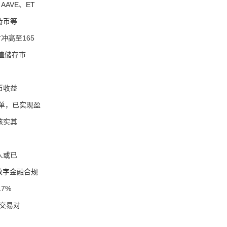
AVE、ET
特币等
冲高至165
价值储存市
币收益
多单，已实现盈
核实其
人或已
站式数字金融合规
7%
货交易对