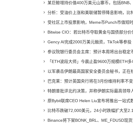
某巨鲸增持价值400万美元山寨币，包括BNB、A
分析：受油价上涨和美联储暂停降息影响，比
受社区上市投票影响，Meme币Punch市值短时
Bitwise CIO：若比特币夺取黄金与国债部分
Gency AI完成2000万美元融资，TikTok等参投
参议院银行委员会主席：预计本周将出台稳定
「ETH波段大师」今晨止盈9600万规模ETH
以军袭击伊朗最高国家安全委员会秘书，正在
巴克莱：预计英国央行将在3月份维持利率不变
特朗普批评北约决策，并称伊朗实际最高领导
原Bybit联席CEO Helen Liu宣布将推出一
比特币跌破72,000美元，24小时跌幅扩大至2.1
Binance将下架BONK_BRL、ME_FDUSD现