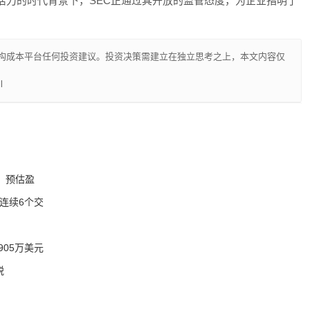
活力的时代背景下，SEC正通过其开放的监管态度，为企业指明了
构成本平台任何投资建议。投资决策需建立在独立思考之上，本文内容仅
l
，预估盈
，连续6个交
5905万美元
税