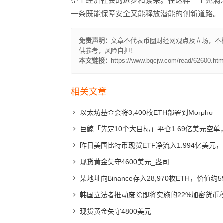
整个经济社会的进步和繁荣。在这样一个充满
一条既能保障安全又能释放潜能的创新道路。
免责声明：
文章不代表币圈财经网观点及立场，不
供参考，风险自担！
本文链接：
https://www.bqcjw.com/read/62600.htm
相关文章
以太坊基金会将3,400枚ETH部署到Morpho
巨鲸「先定10个大目标」平仓1.69亿美元空单
昨日美国比特币现货ETF净流入1.994亿美元
现货黄金失守4600美元_盎司
某地址向Binance存入28,970枚ETH，价值约
韩国立法者推动废除即将实施的22%加密货币
现货黄金失守4800美元