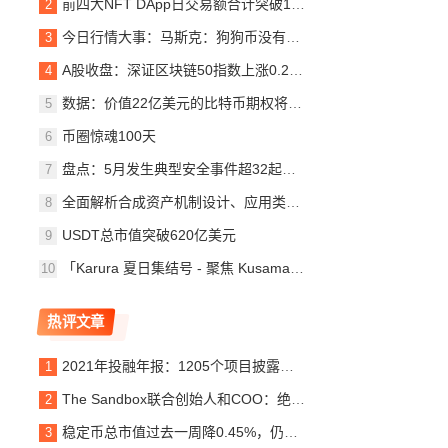
前四大NFT DApp日交易额合计突破1000万美元
今日行情大事：马斯克：狗狗币没有正式组织
A股收盘：深证区块链50指数上涨0.22%
数据：价值22亿美元的比特币期权将于本周五到期
币圈惊魂100天
盘点：5月发生典型安全事件超32起，BSC链上项目超
全面解析合成资产机制设计、应用类别与发展趋势
USDT总市值突破620亿美元
「Karura 夏日集结号 - 聚焦 Kusama 首次平行链竞拍」线
热评文章
2021年投融年报：1205个项目披露投融资共305亿美元 链
The Sandbox联合创始人和COO：绝不可能被Meta收购
稳定币总市值过去一周降0.45%，仍维持在3000亿美元上