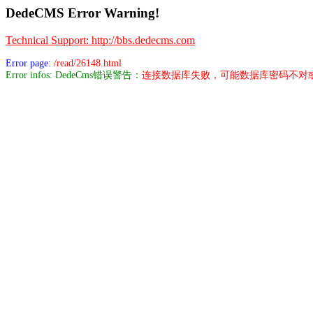
DedeCMS Error Warning!
Technical Support: http://bbs.dedecms.com
Error page:
/read/26148.html
Error infos: DedeCms错误警告：
连接数据库失败，可能数据库密码不对