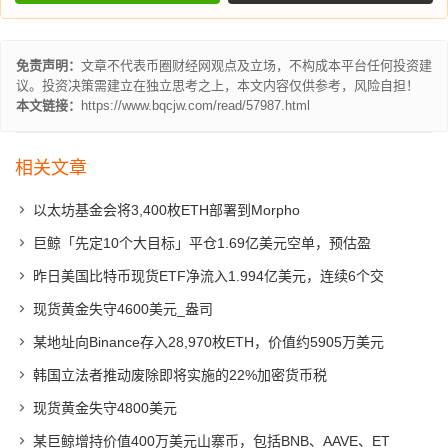
免责声明：
文章不代表币圈财经网观点及立场，不构成本平台任何投资建
议。投资决策需建立在独立思考之上，本文内容仅供参考，风险自担！
本文链接：
https://www.bqcjw.com/read/57987.html
相关文章
以太坊基金会将3,400枚ETH部署到Morpho
巨鲸「先定10个大目标」平仓1.69亿美元空单，预估盈
昨日美国比特币现货ETF净流入1.994亿美元，连续6个交
现货黄金失守4600美元_盎司
某地址向Binance存入28,970枚ETH，价值约5905万美元
韩国立法者推动废除即将实施的22%加密货币税
现货黄金失守4800美元
某巨鲸增持价值400万美元山寨币，包括BNB、AAVE、ET