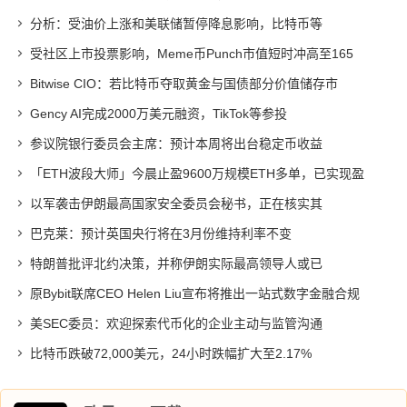
分析：受油价上涨和美联储暂停降息影响，比特币等
受社区上市投票影响，Meme币Punch市值短时冲高至165
Bitwise CIO：若比特币夺取黄金与国债部分价值储存市
Gency AI完成2000万美元融资，TikTok等参投
参议院银行委员会主席：预计本周将出台稳定币收益
「ETH波段大师」今晨止盈9600万规模ETH多单，已实现盈
以军袭击伊朗最高国家安全委员会秘书，正在核实其
巴克莱：预计英国央行将在3月份维持利率不变
特朗普批评北约决策，并称伊朗实际最高领导人或已
原Bybit联席CEO Helen Liu宣布将推出一站式数字金融合规
美SEC委员：欢迎探索代币化的企业主动与监管沟通
比特币跌破72,000美元，24小时跌幅扩大至2.17%