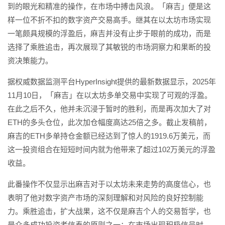
到的眼光和精准的操作，在市场中搏击风浪。「麻吉」便是这
样一位不折不扣的数字资产交易高手。继其在以太坊市场实现
一笔颇具规模的浮盈后，麻吉并没有止步于眼前的成功，而是
选择了乘胜追击，再次展现了其敏锐的市场洞察力和果断的投
资决策能力。
据权威数据监测平台HyperInsight提供的最新数据显示，2025年
11月10日，「麻吉」在以太坊多单交易中实现了可观的浮盈。
在此之后不久，他并未沉浸于暂时的胜利，而是再次加大了对
ETH的多头仓位，此次加仓幅度高达25倍之多。截止发稿前，
麻吉的ETH多单持仓金额已经达到了惊人的1919.6万美元，而
这一投资组合在短短时间内就为他带来了超过102万美元的浮盈
收益。
此番操作不仅显示出麻吉对于以太坊未来走势的高度信心，也
表明了他对数字资产市场的深刻理解和对风险的良好控制能
力。乘胜追击，扩大战果，这不仅是麻吉个人的交易哲学，也
是众多成功投资者信奉的原则之一：在市场出现积极信号时，