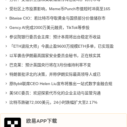
受社区上市投票影响，Meme币Punch市值短时冲高至165
Bitwise CIO：若比特币夺取黄金与国债部分价值储存市
Gency AI完成2000万美元融资，TikTok等参投
参议院银行委员会主席：预计本周将出台稳定币收益
「ETH波段大师」今晨止盈9600万规模ETH多单，已实现盈
以军袭击伊朗最高国家安全委员会秘书，正在核实其
巴克莱：预计英国央行将在3月份维持利率不变
特朗普批评北约决策，并称伊朗实际最高领导人或已
原Bybit联席CEO Helen Liu宣布将推出一站式数字金融合规
美SEC委员：欢迎探索代币化的企业主动与监管沟通
比特币跌破72,000美元，24小时跌幅扩大至2.17%
欧易APP下载