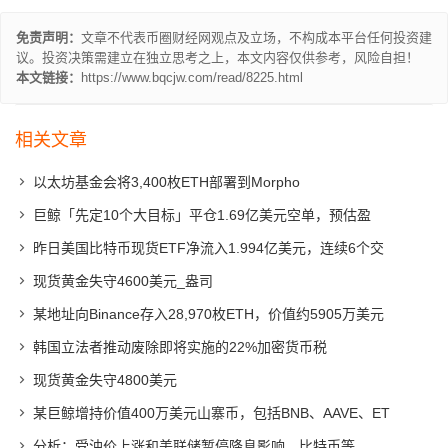
免责声明：
文章不代表币圈财经网观点及立场，不构成本平台任何投资建
议。投资决策需建立在独立思考之上，本文内容仅供参考，风险自担！
本文链接：
https://www.bqcjw.com/read/8225.html
相关文章
以太坊基金会将3,400枚ETH部署到Morpho
巨鲸「先定10个大目标」平仓1.69亿美元空单，预估盈
昨日美国比特币现货ETF净流入1.994亿美元，连续6个交
现货黄金失守4600美元_盎司
某地址向Binance存入28,970枚ETH，价值约5905万美元
韩国立法者推动废除即将实施的22%加密货币税
现货黄金失守4800美元
某巨鲸增持价值400万美元山寨币，包括BNB、AAVE、ET
分析：受油价上涨和美联储暂停降息影响，比特币等