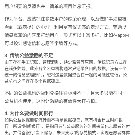
用户想要的反馈也并非简单的项目信息汇报。
作为平台，应该抓住多数用户的虚荣心理、以及做好事渴望被
看到（或表扬）的心理，利用富有仪式感的表现方式，辅助以
情感真挚的内容来打动用户。形式可以丰富多样，比如在app内
可以设计感谢信和志愿签字墙等方式。
3. 传统公益激励的不足
由于存在手工记账、管理混乱、缺少监管等原因，传统记录方式存
在诸多弊端。此外各个公益机构通常只记录各自的数据，没有一个
统一的信息整理部门，想将这些数据整合在一起的可能性较低，公
益机构之间存在多个数据孤岛。
不同的公益机构的福利兑换往往标准不一，且大多只能在同一
公益机构使用，这也让激励的有效性大打折扣。
4. 为什么要做时间银行
如果公益数据能够流转而不再是数据孤岛，就有机会建立时间银
行。所谓“时间银行”，是指用参与公益服务的时间来量化志愿者的付
出，并借鉴银行“当下储存、未来支取”的存兑模式，实现志愿者群体